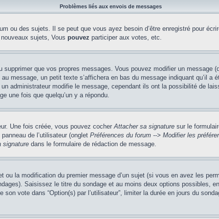
Problèmes liés aux envois de messages
m ou des sujets. Il se peut que vous ayez besoin d’être enregistré pour écri
 nouveaux sujets, Vous
pouvez
participer aux votes, etc.
ou supprimer que vos propres messages. Vous pouvez modifier un message (que
message, un petit texte s’affichera en bas du message indiquant qu’il a été é
un administrateur modifie le message, cependant ils ont la possibilité de lais
age une fois que quelqu’un y a répondu.
teur. Une fois créée, vous pouvez cocher
Attacher sa signature
sur le formulai
panneau de l’utilisateur (onglet
Préférences du forum --> Modifier les préfé
 signature
dans le formulaire de rédaction de message.
jet ou la modification du premier message d’un sujet (si vous en avez les perm
ndages). Saisissez le titre du sondage et au moins deux options possibles, 
 son vote dans “Option(s) par l’utilisateur”, limiter la durée en jours du sondag