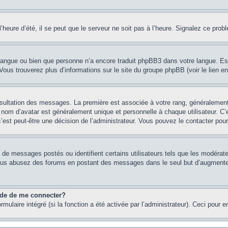
heure d’été, il se peut que le serveur ne soit pas à l’heure. Signalez ce probl
re langue ou bien que personne n’a encore traduit phpBB3 dans votre langue. Es
. Vous trouverez plus d’informations sur le site du groupe phpBB (voir le lien e
onsultation des messages. La première est associée à votre rang, généraleme
om d’avatar est généralement unique et personnelle à chaque utilisateur. C’es
 c’est peut-être une décision de l’administrateur. Vous pouvez le contacter pou
e de messages postés ou identifient certains utilisateurs tels que les modéra
 Si vous abusez des forums en postant des messages dans le seul but d’augment
nde de me connecter?
rmulaire intégré (si la fonction a été activée par l’administrateur). Ceci pour 