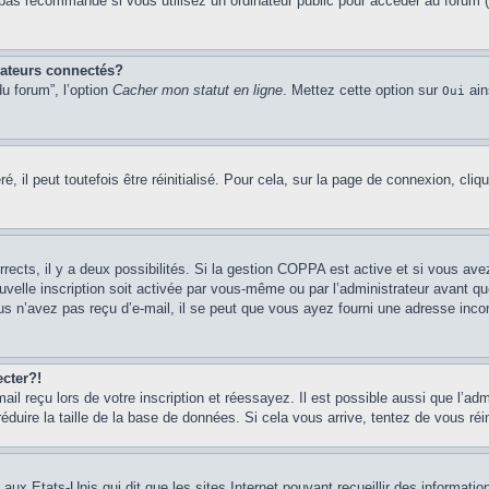
pas recommandé si vous utilisez un ordinateur public pour accéder au forum (b
sateurs connectés?
u forum”, l’option
Cacher mon statut en ligne
. Mettez cette option sur
ain
Oui
 il peut toutefois être réinitialisé. Pour cela, sur la page de connexion, cliq
rrects, il y a deux possibilités. Si la gestion COPPA est active et si vous ave
uvelle inscription soit activée par vous-même ou par l’administrateur avant q
us n’avez pas reçu d’e-mail, il se peut que vous ayez fourni une adresse incorre
cter?!
l reçu lors de votre inscription et réessayez. Il est possible aussi que l’adm
éduire la taille de la base de données. Si cela vous arrive, tentez de vous réi
 aux Etats-Unis qui dit que les sites Internet pouvant recueillir des informa