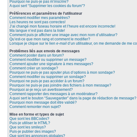
Pourquoi ne puis-je pas m’inscrire?
A quoi sert “Supprimer les cookies du forum”?
Préférences et paramètres de l’utilisateur
Comment modifier mes paramètres?
Les heures ne sont pas correctes!
J’ai changé mon fuseau horaire et l’heure est encore incorrecte!
Ma langue n’est pas dans la liste!
Comment puis-je afficher une image avec mon nom d’utilisateur?
Qu’est-ce que mon rang et comment le modifier?
Lorsque je clique sur le lien
e-mail
d’un utilisateur, on me demande de me c
Problèmes liés aux envois de messages
Comment poster dans un forum?
Comment modifier ou supprimer un message?
Comment ajouter une signature à mes messages?
Comment créer un sondage?
Pourquoi ne puis-je pas ajouter plus d’options à mon sondage?
Comment modifier ou supprimer un sondage?
Pourquoi ne puis-je pas accéder à un forum?
Pourquoi ne puis-je pas joindre des fichiers à mon message?
Pourquoi ai-je reçu un avertissement?
Comment rapporter des messages à un modérateur?
A quoi sert le bouton “Sauvegarder” dans la page de rédaction de message?
Pourquoi mon message doit être validé?
Comment remonter mon sujet?
Mise en forme et types de sujet
Que sont les BBCodes?
Puis-je utiliser le HTML?
Que sont les smileys?
Puis-je publier des images?
Que sont les annonces globales?