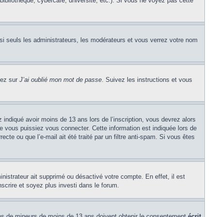
ibliothèque, cybercafé, université, etc.). Si vous ne voyez pas cette
si seuls les administrateurs, les modérateurs et vous verrez votre nom
uez sur
J’ai oublié mon mot de passe
. Suivez les instructions et vous
z indiqué avoir moins de 13 ans lors de l’inscription, vous devrez alors
ue vous puissiez vous connecter. Cette information est indiquée lors de
cte ou que l’e-mail ait été traité par un filtre anti-spam. Si vous êtes
inistrateur ait supprimé ou désactivé votre compte. En effet, il est
nscrire et soyez plus investi dans le forum.
tions de mineurs de moins de 13 ans doivent obtenir le consentement
écrit