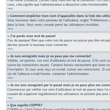
Pour rester connecté, cochez cette case lors de la connexion. Ce n’est 
case, cela signifie que l’administrateur a désactivé cette fonctionnalité.
Haut
» Comment empêcher mon nom d’apparaître dans la liste des utili
Vous trouverez dans votre panneau de l’utilisateur, onglet “Préférences d
dans la liste. Vous serez compté parmi les utilisateurs invisibles.
Haut
» J’ai perdu mon mot de passe!
Pas de panique! Bien que votre mot de passe ne puisse pas être récupéré,
devriez pouvoir à nouveau vous connecter.
Haut
» Je suis enregistré mais je ne peux pas me connecter!
Vérifiez, en premier, vos nom d’utilisateur et mot de passe. S’ils sont co
suivre les instructions reçues. Certains forums nécessitent que toute no
l’inscription. Si vous avez reçu un e-mail, suivez ses instructions. Si vo
sûr de l’adresse e-mail fournie, contactez l’administrateur.
Haut
» Je me suis enregistré par le passé mais je ne peux plus me conne
Commencez par vérifier vos nom d’utilisateur et mot de passe dans l’e-mai
courant de supprimer régulièrement les utilisateurs ne postant pas pour r
Haut
» Que signifie COPPA?
COPPA (ou
Child Online Privacy and Protection Act
de 1998) est une loi