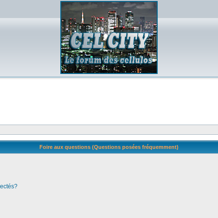
Foire aux questions (Questions posées fréquemment)
nectés?