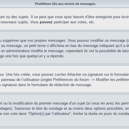
Problèmes liés aux envois de messages
m ou des sujets. Il se peut que vous ayez besoin d’être enregistré pour écri
 nouveaux sujets, Vous
pouvez
participer aux votes, etc.
ou supprimer que vos propres messages. Vous pouvez modifier un message (que
message, un petit texte s’affichera en bas du message indiquant qu’il a été é
un administrateur modifie le message, cependant ils ont la possibilité de lais
age une fois que quelqu’un y a répondu.
teur. Une fois créée, vous pouvez cocher
Attacher sa signature
sur le formulai
panneau de l’utilisateur (onglet
Préférences du forum --> Modifier les préfé
 signature
dans le formulaire de rédaction de message.
jet ou la modification du premier message d’un sujet (si vous en avez les perm
ndages). Saisissez le titre du sondage et au moins deux options possibles, 
 son vote dans “Option(s) par l’utilisateur”, limiter la durée en jours du sondag