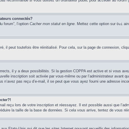
pas recommandé si vous utilisez un ordinateur public pour accéder au forum (b
sateurs connectés?
u forum”, l’option
Cacher mon statut en ligne
. Mettez cette option sur
ain
Oui
 il peut toutefois être réinitialisé. Pour cela, sur la page de connexion, cliq
rrects, il y a deux possibilités. Si la gestion COPPA est active et si vous ave
uvelle inscription soit activée par vous-même ou par l’administrateur avant q
us n’avez pas reçu d’e-mail, il se peut que vous ayez fourni une adresse incorre
cter?!
l reçu lors de votre inscription et réessayez. Il est possible aussi que l’adm
éduire la taille de la base de données. Si cela vous arrive, tentez de vous réi
 aux Etats-Unis qui dit que les sites Internet pouvant recueillir des informa