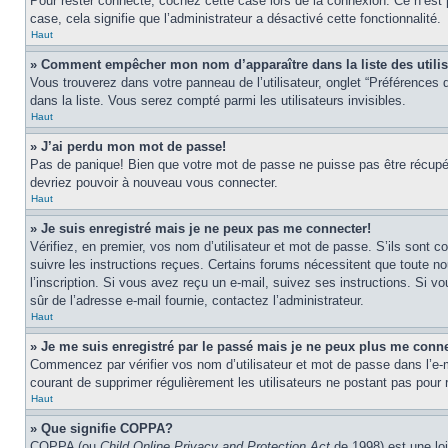
Pour rester connecté, cochez cette case lors de la connexion. Ce n’est 
case, cela signifie que l’administrateur a désactivé cette fonctionnalité.
Haut
» Comment empêcher mon nom d’apparaître dans la liste des utili
Vous trouverez dans votre panneau de l’utilisateur, onglet “Préférences d
dans la liste. Vous serez compté parmi les utilisateurs invisibles.
Haut
» J’ai perdu mon mot de passe!
Pas de panique! Bien que votre mot de passe ne puisse pas être récupéré,
devriez pouvoir à nouveau vous connecter.
Haut
» Je suis enregistré mais je ne peux pas me connecter!
Vérifiez, en premier, vos nom d’utilisateur et mot de passe. S’ils sont co
suivre les instructions reçues. Certains forums nécessitent que toute no
l’inscription. Si vous avez reçu un e-mail, suivez ses instructions. Si vo
sûr de l’adresse e-mail fournie, contactez l’administrateur.
Haut
» Je me suis enregistré par le passé mais je ne peux plus me conne
Commencez par vérifier vos nom d’utilisateur et mot de passe dans l’e-mai
courant de supprimer régulièrement les utilisateurs ne postant pas pour r
Haut
» Que signifie COPPA?
COPPA (ou
Child Online Privacy and Protection Act
de 1998) est une loi