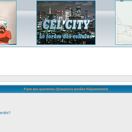
Foire aux questions (Questions posées fréquemment)
nectés?