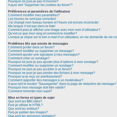
Pourquoi ne puis-je pas m’inscrire?
A quoi sert “Supprimer les cookies du forum”?
Préférences et paramètres de l’utilisateur
Comment modifier mes paramètres?
Les heures ne sont pas correctes!
J’ai changé mon fuseau horaire et l’heure est encore incorrecte!
Ma langue n’est pas dans la liste!
Comment puis-je afficher une image avec mon nom d’utilisateur?
Qu’est-ce que mon rang et comment le modifier?
Lorsque je clique sur le lien
e-mail
d’un utilisateur, on me demande de me c
Problèmes liés aux envois de messages
Comment poster dans un forum?
Comment modifier ou supprimer un message?
Comment ajouter une signature à mes messages?
Comment créer un sondage?
Pourquoi ne puis-je pas ajouter plus d’options à mon sondage?
Comment modifier ou supprimer un sondage?
Pourquoi ne puis-je pas accéder à un forum?
Pourquoi ne puis-je pas joindre des fichiers à mon message?
Pourquoi ai-je reçu un avertissement?
Comment rapporter des messages à un modérateur?
A quoi sert le bouton “Sauvegarder” dans la page de rédaction de message?
Pourquoi mon message doit être validé?
Comment remonter mon sujet?
Mise en forme et types de sujet
Que sont les BBCodes?
Puis-je utiliser le HTML?
Que sont les smileys?
Puis-je publier des images?
Que sont les annonces globales?