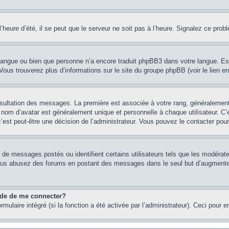
heure d’été, il se peut que le serveur ne soit pas à l’heure. Signalez ce probl
re langue ou bien que personne n’a encore traduit phpBB3 dans votre langue. Es
. Vous trouverez plus d’informations sur le site du groupe phpBB (voir le lien e
onsultation des messages. La première est associée à votre rang, généraleme
om d’avatar est généralement unique et personnelle à chaque utilisateur. C’es
 c’est peut-être une décision de l’administrateur. Vous pouvez le contacter pou
e de messages postés ou identifient certains utilisateurs tels que les modéra
 Si vous abusez des forums en postant des messages dans le seul but d’augment
nde de me connecter?
rmulaire intégré (si la fonction a été activée par l’administrateur). Ceci pour 