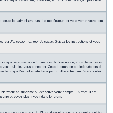
ibliothèque, cybercafé, université, etc.). Si vous ne voyez pas cette
si seuls les administrateurs, les modérateurs et vous verrez votre nom
uez sur
J’ai oublié mon mot de passe
. Suivez les instructions et vous
z indiqué avoir moins de 13 ans lors de l’inscription, vous devrez alors
ue vous puissiez vous connecter. Cette information est indiquée lors de
cte ou que l’e-mail ait été traité par un filtre anti-spam. Si vous êtes
inistrateur ait supprimé ou désactivé votre compte. En effet, il est
nscrire et soyez plus investi dans le forum.
tions de mineurs de moins de 13 ans doivent obtenir le consentement
écrit